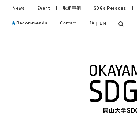
News
Event
取組事例
SDGs Persons
Recommends
Contact
JA
EN