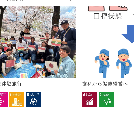
統体験旅行
歯科から健康経営へ