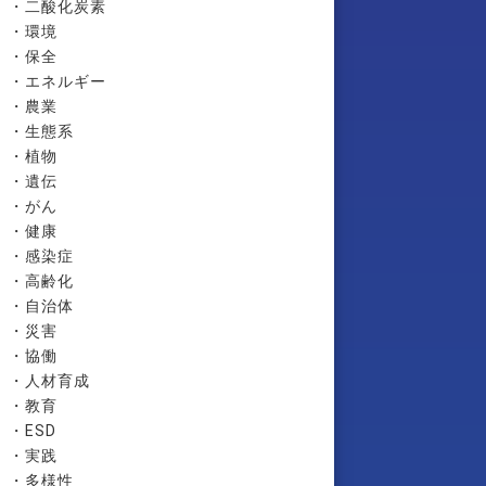
・二酸化炭素
・環境
・保全
・エネルギー
・農業
・生態系
・植物
・遺伝
・がん
・健康
・感染症
・高齢化
・自治体
・災害
・協働
・人材育成
・教育
・ESD
・実践
・多様性