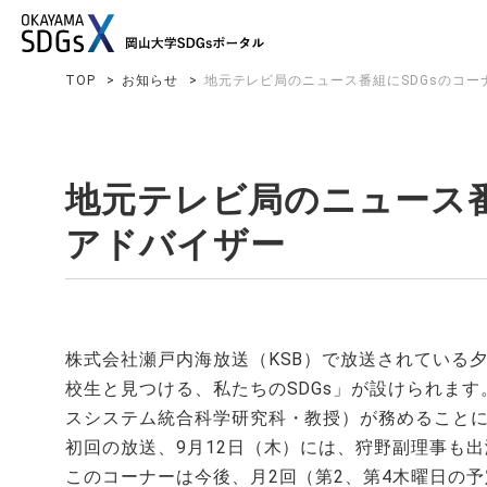
News
Event
取組事例
SDGs Persons
TOP
お知らせ
地元テレビ局のニュース番組にSDGsのコ
地元テレビ局のニュース番
アドバイザー
株式会社瀬戸内海放送（KSB）で放送されている
校生と見つける、私たちのSDGs」が設けられま
スシステム統合科学研究科・教授）が務めること
初回の放送、9月12日（木）には、狩野副理事も出演
このコーナーは今後、月2回（第2、第4木曜日の