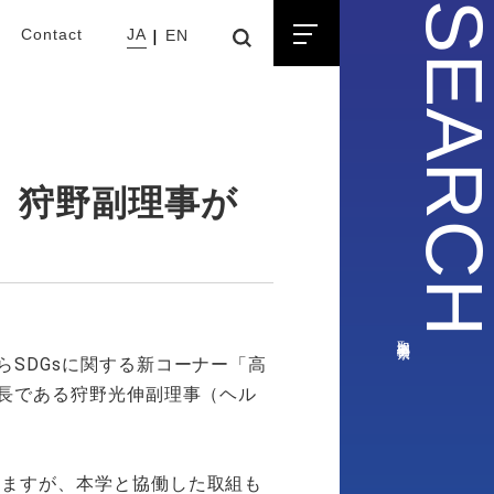
SEARC
Contact
JA
EN
、狩野副理事が
取組事例検索
らSDGsに関する新コーナー「高
議長である狩野光伸副理事（ヘル
りますが、本学と協働した取組も